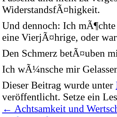
WiderstandsfÃ¤higkeit.
Und dennoch: Ich mÃ¶chte
eine VierjÃ¤hrige, oder wa
Den Schmerz betÃ¤uben mi
Ich wÃ¼nsche mir Gelassen
Dieser Beitrag wurde unter
veröffentlicht. Setze ein L
←
Achtsamkeit und Werts